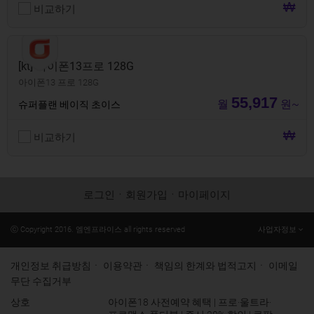
비교하기
[kt] 아이폰13프로 128G
아이폰13 프로 128G
55,917
월
원~
슈퍼플랜 베이직 초이스
비교하기
로그인
ㆍ
회원가입
ㆍ
마이페이지
ⓒ Copyright 2016. 엠엔프라이스 all rights reserved
사업자정보
개인정보 취급방침
ㆍ
이용약관
ㆍ
책임의 한계와 법적고지
ㆍ
이메일
무단 수집거부
상호
아이폰18 사전예약 혜택 | 프로·울트라·