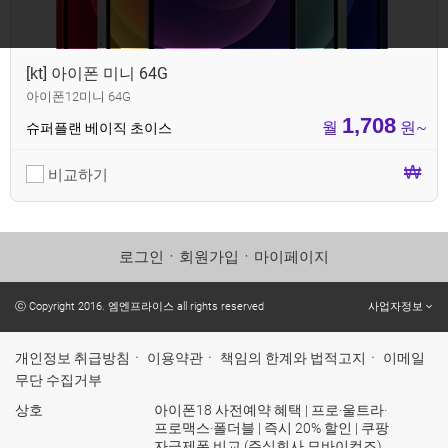
[kt] 아이폰 미니 64G
아이폰12미니 64G
1,708
월
원~
슈퍼플랜 베이직 초이스
비교하기
로그인
ㆍ
회원가입
ㆍ
마이페이지
ⓒ Copyright 2016. 엠엔프라이스 all rights reserved
사업자정보
개인정보 취급방침
ㆍ
이용약관
ㆍ
책임의 한계와 법적고지
ㆍ
이메일
무단 수집거부
상호
아이폰18 사전예약 혜택 | 프로·울트라·
프로맥스·폴더블 | 즉시 20% 할인 | 쿠팡
자급제폰 비교 (주식회사 모바이컴즈)