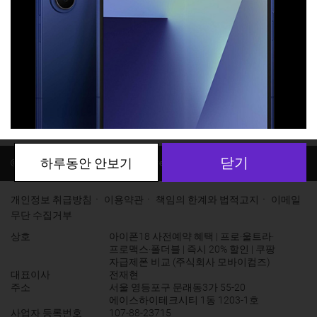
전체
삼성전자
LG전자
APPLE
TG&CO
로그인
ㆍ
회원가입
ㆍ
마이페이지
ⓒ Copyright 2016. 엠엔프라이스 all rights reserved
사업자정보
개인정보 취급방침
ㆍ
이용약관
ㆍ
책임의 한계와 법적고지
ㆍ
이메일
무단 수집거부
상호
아이폰18 사전예약 혜택 | 프로·울트라·
프로맥스·폴더블 | 즉시 20% 할인 | 쿠팡
자급제폰 비교 (주식회사 모바이컴즈)
대표이사
전재현
주소
서울 영등포구 문래동3가 55-20
에이스하이테크시티 1동 1203-1호
사업자 등록번호
107-88-23715