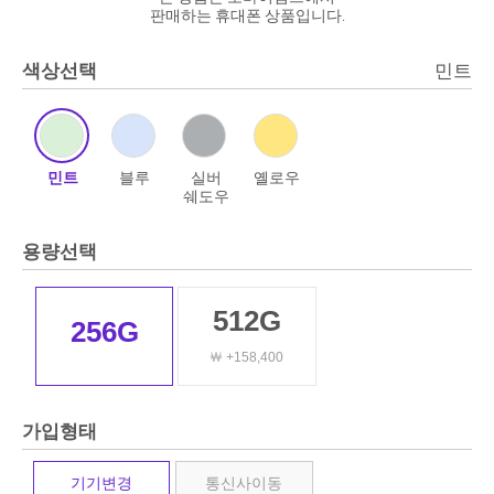
판매하는 휴대폰 상품입니다.
색상선택
민트
민트
블루
실버
옐로우
쉐도우
용량선택
512G
256G
￦ +158,400
가입형태
기기변경
통신사이동