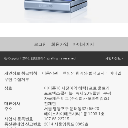
로그인
ㆍ
회원가입
ㆍ
마이페이지
ⓒ Copyright 2016. 엠엔프라이스 all rights reserved
사업자정보
개인정보 취급방침
ㆍ
이용약관
ㆍ
책임의 한계와 법적고지
ㆍ
이메일
무단 수집거부
상호
아이폰18 사전예약 혜택 | 프로·울트라·
프로맥스·폴더블 | 즉시 20% 할인 | 쿠팡
자급제폰 비교 (주식회사 모바이컴즈)
대표이사
전재현
주소
서울 영등포구 문래동3가 55-20
에이스하이테크시티 1동 1203-1호
사업자 등록번호
107-88-23715
통신판매업 신고번호
2014-서울영등포-0862호