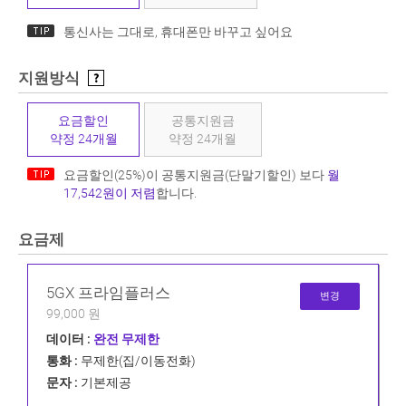
통신사는 그대로, 휴대폰만 바꾸고 싶어요
지원방식
요금할인
공통지원금
약정 24개월
약정 24개월
요금할인(25%)이 공통지원금(단말기할인) 보다
월
17,542원이 저렴
합니다.
요금제
5GX 프라임플러스
변경
99,000 원
데이터 :
완전 무제한
통화 :
무제한(집/이동전화)
문자 :
기본제공