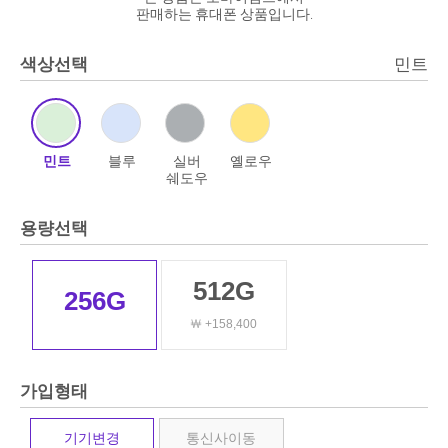
판매하는 휴대폰 상품입니다.
색상선택
민트
민트
블루
실버
옐로우
쉐도우
용량선택
512G
256G
￦ +158,400
가입형태
기기변경
통신사이동