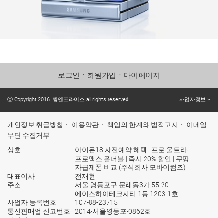
로그인
ㆍ
회원가입
ㆍ
마이페이지
ⓒ Copyright 2016. 엠엔프라이스 all rights reserved
사업자정보
개인정보 취급방침
ㆍ
이용약관
ㆍ
책임의 한계와 법적고지
ㆍ
이메일
무단 수집거부
상호
아이폰18 사전예약 혜택 | 프로·울트라·
프로맥스·폴더블 | 즉시 20% 할인 | 쿠팡
자급제폰 비교 (주식회사 모바이컴즈)
대표이사
전재현
주소
서울 영등포구 문래동3가 55-20
에이스하이테크시티 1동 1203-1호
사업자 등록번호
107-88-23715
통신판매업 신고번호
2014-서울영등포-0862호