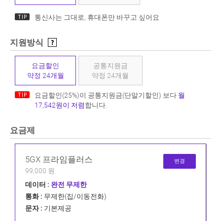
통신사는 그대로, 휴대폰만 바꾸고 싶어요
지원방식
요금할인
공통지원금
약정 24개월
약정 24개월
요금할인(25%)이 공통지원금(단말기할인) 보다
월
17,542원이 저렴
합니다.
요금제
5GX 프라임플러스
변경
99,000 원
데이터 :
완전 무제한
통화 :
무제한(집/이동전화)
문자 :
기본제공