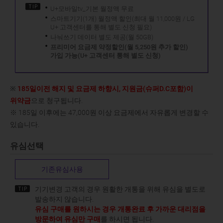
U+모바일tv_기본 월정액 무료
스마트기기(1개) 월정액 할인(최대 월 11,000원 / LG
U+ 고객센터를 통해 별도 신청 필요)
나눠쓰기 데이터 별도 제공(월 50GB)
프리미어 요금제 약정할인(월 5,250원 추가 할인)
가입 가능(U+ 고객센터 통해 별도 신청)
※
185일이전 해지 및 요금제 하향시, 지원금(슈퍼D.C포함)이
위약금
으로 청구됩니다.
※ 185일 이후에는 47,000원 이상 요금제에서 자유롭게 변경할 수
있습니다.
유심선택
기존유심사용
기기변경 고객의 경우 원활한 개통을 위해 유심을 별도로
발송하지 않습니다.
유심 구매를 원하시는 경우 개통완료 후 가까운 대리점을
방문하여 유심만 구매
를 하시면 됩니다.