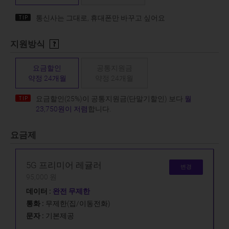
통신사는 그대로, 휴대폰만 바꾸고 싶어요
지원방식
요금할인
공통지원금
약정 24개월
약정 24개월
요금할인(25%)이 공통지원금(단말기할인) 보다
월
23,750원이 저렴
합니다.
요금제
5G 프리미어 레귤러
변경
95,000 원
데이터 :
완전 무제한
통화 :
무제한(집/이동전화)
문자 :
기본제공