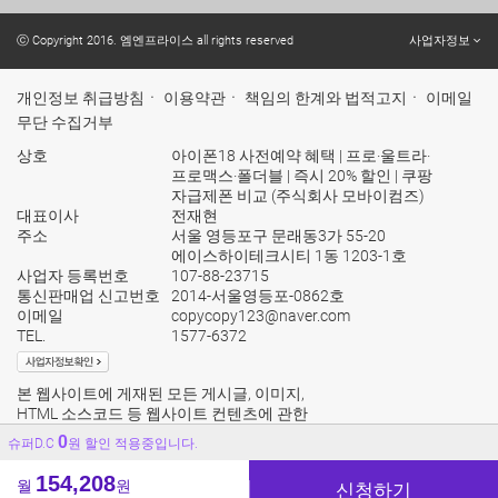
ⓒ Copyright 2016. 엠엔프라이스 all rights reserved
사업자정보
개인정보 취급방침
ㆍ
이용약관
ㆍ
책임의 한계와 법적고지
ㆍ
이메일
무단 수집거부
상호
아이폰18 사전예약 혜택 | 프로·울트라·
프로맥스·폴더블 | 즉시 20% 할인 | 쿠팡
자급제폰 비교 (주식회사 모바이컴즈)
대표이사
전재현
주소
서울 영등포구 문래동3가 55-20
에이스하이테크시티 1동 1203-1호
사업자 등록번호
107-88-23715
통신판매업 신고번호
2014-서울영등포-0862호
이메일
copycopy123@naver.com
TEL.
1577-6372
본 웹사이트에 게재된 모든 게시글, 이미지,
HTML 소스코드 등 웹사이트 컨텐츠에 관한
모든 권리는 본사에 있으며 누구든지 본사의
0
슈퍼D.C
원 할인 적용중입니다.
승인없이 위 컨텐츠를 무단 배포 및 전재할수
없으며 이를 위반 할 경우 민형사상의 책임을
154,208
월
원
물을수 있음을 알려드립니다.