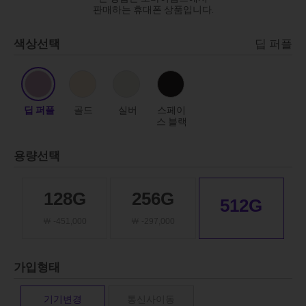
판매하는 휴대폰 상품입니다.
색상선택
딥 퍼플
딥 퍼플
골드
실버
스페이
스 블랙
용량선택
128G
256G
512G
￦ -451,000
￦ -297,000
가입형태
기기변경
통신사이동