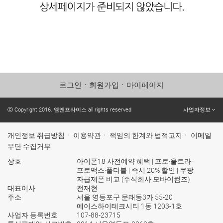
로그인
ㆍ
회원가입
ㆍ
마이페이지
ⓒ Copyright 2016. 엠엔프라이스 all rights reserved
사업자정보
개인정보 취급방침
ㆍ
이용약관
ㆍ
책임의 한계와 법적고지
ㆍ
이메일
무단 수집거부
상호
아이폰18 사전예약 혜택 | 프로·울트라·
프로맥스·폴더블 | 즉시 20% 할인 | 쿠팡
자급제폰 비교 (주식회사 모바이컴즈)
대표이사
전재현
주소
서울 영등포구 문래동3가 55-20
에이스하이테크시티 1동 1203-1호
사업자 등록번호
107-88-23715