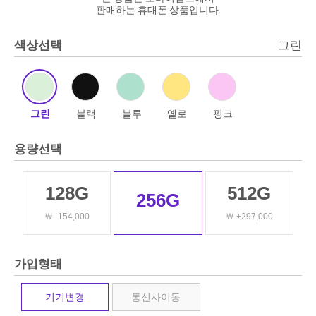
판매하는 휴대폰 상품입니다.
색상선택
그린
그린
블랙
블루
옐로
핑크
용량선택
128G
512G
256G
￦ -154,000
￦ +297,000
가입형태
기기변경
통신사이동