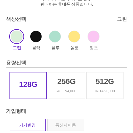
판매하는 휴대폰 상품입니다.
색상선택
그린
그린
블랙
블루
옐로
핑크
용량선택
256G
512G
128G
￦ +154,000
￦ +451,000
가입형태
기기변경
통신사이동