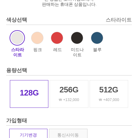
판매하는 휴대폰 상품입니다.
색상선택
스타라이트
스타라
핑크
레드
미드나
블루
이트
이트
용량선택
256G
512G
128G
￦ +132,000
￦ +407,000
가입형태
기기변경
통신사이동