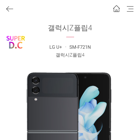
갤럭시Z플립4
LG U+ ㆍ SM-F721N
갤럭시Z플립4