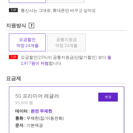
통신사는 그대로, 휴대폰만 바꾸고 싶어요
지원방식
요금할인
공통지원금
약정 24개월
약정 24개월
요금할인(25%)이 공통지원금(단말기할인) 보다
월
2,917원이 저렴
합니다.
요금제
5G 프리미어 레귤러
변경
95,000 원
데이터 :
완전 무제한
통화 :
무제한(집/이동전화)
문자 :
기본제공