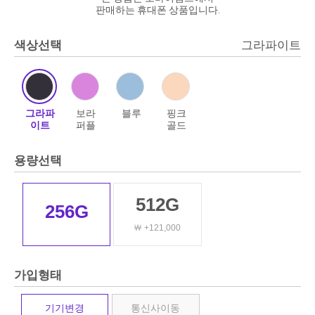
판매하는 휴대폰 상품입니다.
색상선택
그라파이트
그라파
보라
블루
핑크
이트
퍼플
골드
용량선택
512G
256G
￦ +121,000
가입형태
기기변경
통신사이동