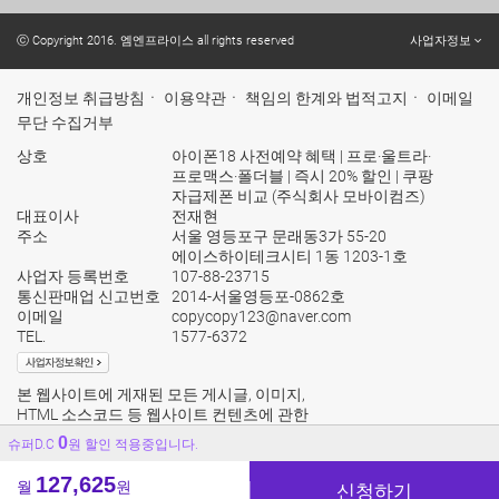
ⓒ Copyright 2016. 엠엔프라이스 all rights reserved
사업자정보
개인정보 취급방침
ㆍ
이용약관
ㆍ
책임의 한계와 법적고지
ㆍ
이메일
무단 수집거부
상호
아이폰18 사전예약 혜택 | 프로·울트라·
프로맥스·폴더블 | 즉시 20% 할인 | 쿠팡
자급제폰 비교 (주식회사 모바이컴즈)
대표이사
전재현
주소
서울 영등포구 문래동3가 55-20
에이스하이테크시티 1동 1203-1호
사업자 등록번호
107-88-23715
통신판매업 신고번호
2014-서울영등포-0862호
이메일
copycopy123@naver.com
TEL.
1577-6372
본 웹사이트에 게재된 모든 게시글, 이미지,
HTML 소스코드 등 웹사이트 컨텐츠에 관한
모든 권리는 본사에 있으며 누구든지 본사의
0
슈퍼D.C
원 할인 적용중입니다.
승인없이 위 컨텐츠를 무단 배포 및 전재할수
없으며 이를 위반 할 경우 민형사상의 책임을
127,625
월
원
물을수 있음을 알려드립니다.