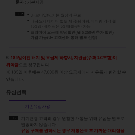
문자 :
기본제공
U+모바일tv_기본 월정액 무료
나눠쓰기 데이터 별도 제공(쉐어링, 테더링 각각 월
15GB) - 쉐어링은 5G 태블릿만 가능
프리미어 요금제 약정할인(월 5,250원 추가 할인)
가입 가능(U+ 고객센터 통해 별도 신청)
※
185일이전 해지 및 요금제 하향시, 지원금(슈퍼D.C포함)이
위약금
으로 청구됩니다.
※ 185일 이후에는 47,000원 이상 요금제에서 자유롭게 변경할 수
있습니다.
유심선택
기존유심사용
기기변경 고객의 경우 원활한 개통을 위해 유심을 별도로
발송하지 않습니다.
유심 구매를 원하시는 경우 개통완료 후 가까운 대리점을