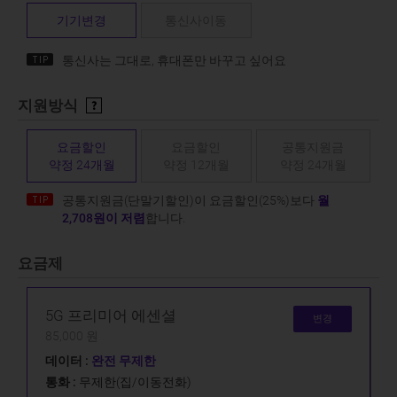
기기변경
통신사이동
통신사는 그대로, 휴대폰만 바꾸고 싶어요
지원방식
요금할인
요금할인
공통지원금
약정 24개월
약정 12개월
약정 24개월
공통지원금(단말기할인)이 요금할인(25%)보다
월
2,708원이 저렴
합니다.
요금제
5G 프리미어 에센셜
변경
85,000 원
데이터 :
완전 무제한
통화 :
무제한(집/이동전화)