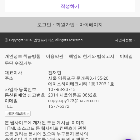
로그인
ㆍ
회원가입
ㆍ
마이페이지
ⓒ Copyright 2016. 엠엔프라이스 all rights reserved
사업자정보
개인정보 취급방침
ㆍ
이용약관
ㆍ
책임의 한계와 법적고지
ㆍ
이메일
무단 수집거부
대표이사
전재현
주소
서울 영등포구 문래동3가 55-20
에이스하이테크시티 1동 1203-1호
사업자 등록번호
107-88-23715
통신판매업 신고번호
2014-서울영등포-0862호
이메일
copycopy123@naver.com
TEL.
1577-6372
본 웹사이트에 게재된 모든 게시글, 이미지,
HTML 소스코드 등 웹사이트 컨텐츠에 관한
모든 권리는 본사에 있으며 누구든지 본사의
승인없이 위 컨텐츠를 무단 배포 및 전재할수