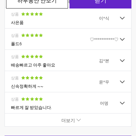
폴드7너무 슬림해져서 좋습니다
상품
이*식
사은품
상품
♡***********♡
폴드6
상품
김*본
배송빠르고 아주 좋아요
상품
윤*우
신속정확하게 ~~
상품
어뎅
빠르게 잘 받았습니다.
더보기