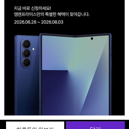
공지사항
관*자
구매후기 게시판 이용안내
상품
김*승
기기 수령도 못했는데 뭔 개통..
상품
강*애
후기 작성합니다.
상품
하**랑
아무것도 안건드리고 기존폰정보..
상품
후후